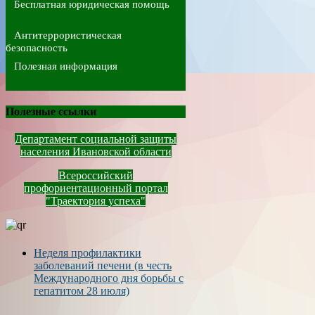
Бесплатная юридическая помощь
Антитеррористическая
безопасность
Полезная информация
Полезные ссылки
Департамент социальной защиты
населения Ивановской области
Всероссийский
профориентационный портал
"Траектория успеха"
Неделя профилактики
заболеваний печени (в честь
Международного дня борьбы с
гепатитом 28 июля)