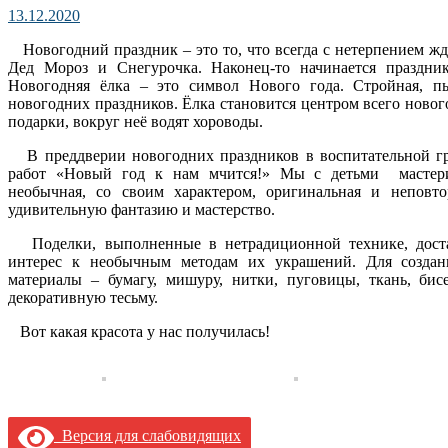
13.12.2020
Новогодний праздник – это то, что всегда с нетерпением жду
Дед Мороз и Снегурочка. Наконец-то начинается праздни
Новогодняя ёлка – это символ Нового года. Стройная, п
новогодних праздников. Ёлка становится центром всего новог
подарки, вокруг неё водят хороводы.
В преддверии новогодних праздников в воспитательной гр
работ «Новый год к нам мчится!» Мы с детьми мастерил
необычная, со своим характером, оригинальная и неповто
удивительную фантазию и мастерство.
Поделки, выполненные в нетрадиционной технике, доста
интерес к необычным методам их украшений. Для создан
материалы – бумагу, мишуру, нитки, пуговицы, ткань, бис
декоративную тесьму.
Вот какая красота у нас получилась!
Версия для слабовидящих