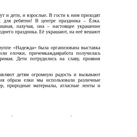
т и дети, и взрослые. В гости к ним приходят
к для ребятни! В центре праздника – Ёлка.
ышная, пахучая, она – настоящее украшение
однего праздника. Её украшают, на неё вешают
уппе «Надежда» была организована выставка
и елочки, причемкаждаяработа получилась
римая. Дети потрудились на славу, проявив
вляют детям огромную радость и вызывают
ия образа елки мы использовали различные
ер, природные материалы, атласные ленты и