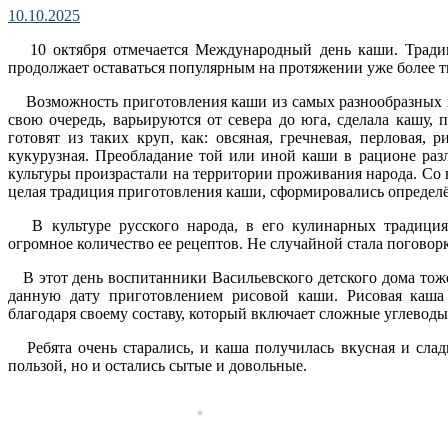
10.10.2025
10 октября отмечается Международный день каши. Традиц
продолжает оставаться популярным на протяжении уже более т
Возможность приготовления каши из самых разнообразных кр
свою очередь, варьируются от севера до юга, сделала кашу,
готовят из таких круп, как: овсяная, гречневая, перловая, р
кукурузная. Преобладание той или иной каши в рационе разл
культуры произрастали на территории проживания народа. Со 
целая традиция приготовления каши, сформировались определ
В культуре русского народа, в его кулинарных традициях
огромное количество ее рецептов. Не случайной стала погово
В этот день воспитанники Васильевского детского дома тоже
данную дату приготовлением рисовой каши. Рисовая каша 
благодаря своему составу, который включает сложные углевод
Ребята очень старались, и каша получилась вкусная и слад
пользой, но и остались сытые и довольные.