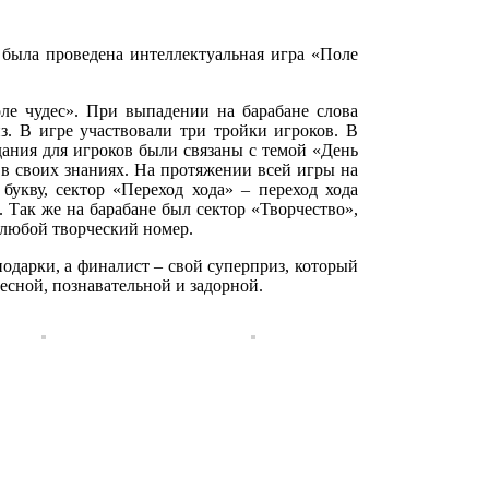
была проведена интеллектуальная игра «Поле
е чудес». При выпадении на барабане слова
. В игре участвовали три тройки игроков. В
дания для игроков были связаны с темой «День
 в своих знаниях. На протяжении всей игры на
букву, сектор «Переход хода» – переход хода
 Так же на барабане был сектор «Творчество»,
 любой творческий номер.
дарки, а финалист – свой суперприз, который
есной, познавательной и задорной.