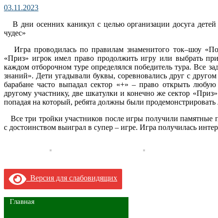
03.11.2023
В дни осенних каникул с целью организации досуга детей 
чудес»
Игра проводилась по правилам знаменитого ток–шоу «Пол
«Приз» игрок имел право продолжить игру или выбрать приз
каждом отборочном туре определялся победитель тура. Все за
знаний». Дети угадывали буквы, соревновались друг с другом
барабане часто выпадал сектор «+» – право открыть любую 
другому участнику, две шкатулки и конечно же сектор «Приз».
попадая на который, ребята должны были продемонстрировать
Все три тройки участников после игры получили памятные по
с достоинством выиграл в супер – игре. Игра получилась интер
Версия для слабовидящих
Главная